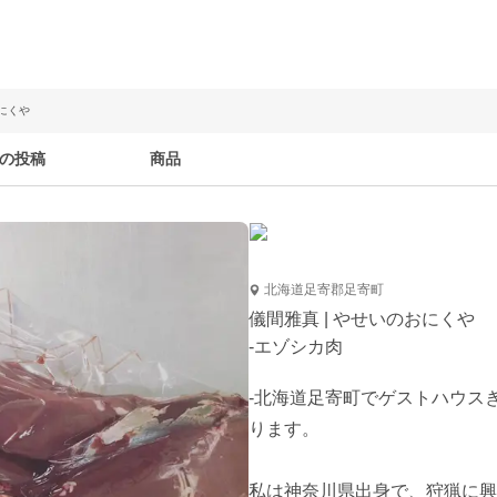
おにくや
の投稿
商品
北海道足寄郡足寄町
儀間雅真 | やせいのおにくや
-エゾシカ肉
-北海道足寄町でゲストハウス
ります。

私は神奈川県出身で、狩猟に興