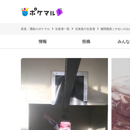
産直・通販のポケマル
生産者一覧
北海道の生産者
儀間雅真 | やせいの
情報
投稿
みんな