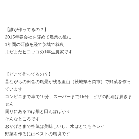
【誰が作ってるの？】

2015年春会社を辞めて農業の道に

1年間の研修を経て茨城で就農

まだまだヒヨッコの1年生農家です

【どこで作ってるの？】

昔ながらの田舎の風景が残る里山（茨城県石岡市）で野菜を作っ
ています

コンビニまで車で10分、スーパーまで15分、ピザの配達は届きま
せん

周りにあるのは畑と田んぼばかり

そんなところです

おかげさまで空気は美味しいし、水はとてもキレイ

野菜を作るにはベストの環境です
