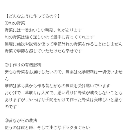
【どんなふうに作ってるの？】

①旬の野菜

野菜には一番おいしい時期、旬があります

旬の野菜は強く逞しいので勝手に育ってくれます

無理に施設や設備を使って季節外れの野菜を作ることはしません

野菜で季節を感じていただけたら幸せです

②手作りの有機肥料

安心な野菜をお届けしたいので、農薬は化学肥料は一切使いませ
ん

堆肥は落ち葉から作る昔ながらの農法を受け継いでいます

おかげで、草取りは大変で、思い通りに野菜が成長しないことも
ありますが、やっぱり手間をかけて作った野菜は美味しいと思う
のです

③昔ながらの農法

使うのは鍬と鎌、そして小さなトラクタぐらい
