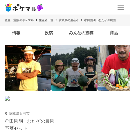
産直・通販のポケマル
生産者一覧
茨城県の生産者
牟田園明 | むたぞの農園
情報
投稿
みんなの投稿
商品
茨城県石岡市
牟田園明 | むたぞの農園
野菜セット