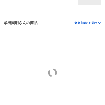
牟田園明さんの商品
location_on
東京都にお届け