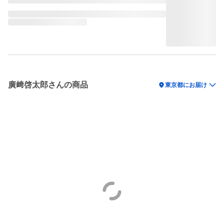
廣﨑啓太郎さんの商品
location_on
東京都にお届け