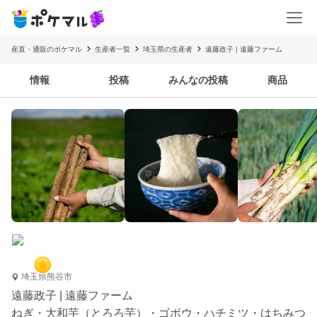
産直・通販のポケマル
生産者一覧
埼玉県の生産者
遠藤政子 | 遠藤ファーム
情報
投稿
みんなの投稿
商品
埼玉県熊谷市
遠藤政子 | 遠藤ファーム
ねぎ・大和芋（とろろ芋）・ゴボウ・ハチミツ・はちみつ