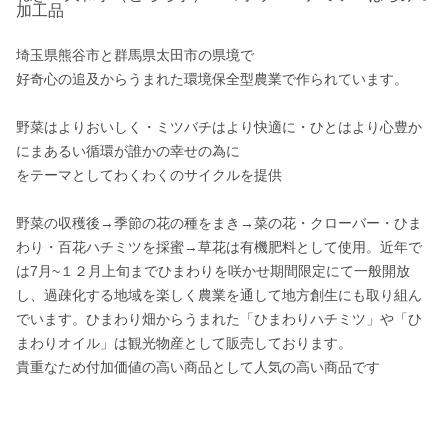
加工品
埼玉県熊谷市と群馬県太田市の県境で

好奇心の追及からうまれた環境保全型農業で作られています。

野菜はよりおいしく・ミツバチはより快適に・ひとはより心豊か
にまあるい循環が誰かの幸せの為に

をテーマとしてわくわくのサイクルを提供

野菜の収穫後→季節の花の種をまき→菜の花・クローバー・ひま
わり・百花ハチミツを採蜜→草花は有機肥料として使用。近年で
は7月~１２月上旬までひまわりを咲かせ期間限定にて一般開放
し、過疎化する地域を楽しく農業を通して地方創生にも取り組ん
でいます。ひまわり畑からうまれた「ひまわりハチミツ」や「ひ
まわりオイル」は観光物産として販売しております。

貴重なため付加価値の高い商品として人気の高い商品です
