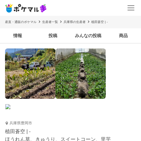
産直・通販のポケマル
生産者一覧
兵庫県の生産者
植田蒼空 | -
情報
投稿
みんなの投稿
商品
兵庫県豊岡市
植田蒼空 | -
ほうれん草、きゅうり、スイートコーン、里芋