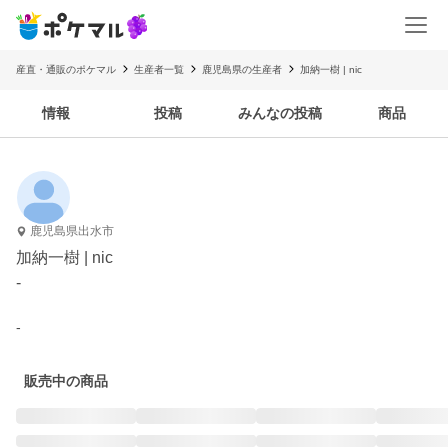
産直・通販のポケマル
生産者一覧
鹿児島県の生産者
加納一樹 | nic
情報
投稿
みんなの投稿
商品
鹿児島県出水市
加納一樹 | nic
-
-
販売中の商品