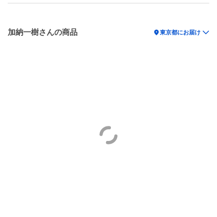
加納一樹さんの商品
location_on
東京都にお届け