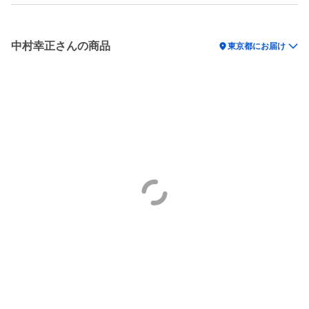
中村幸正さんの商品
location_on
東京都にお届け