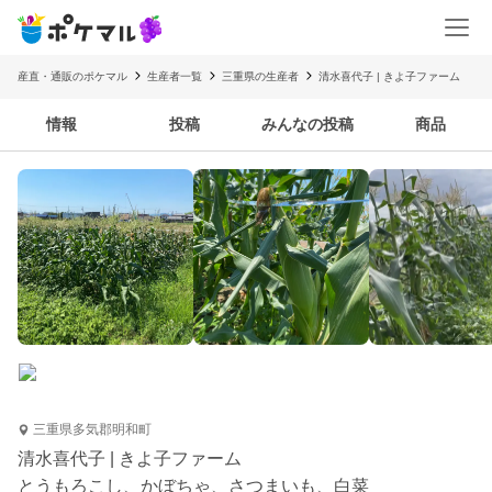
産直・通販のポケマル
生産者一覧
三重県の生産者
清水喜代子 | きよ子ファーム
情報
投稿
みんなの投稿
商品
三重県多気郡明和町
清水喜代子 | きよ子ファーム
とうもろこし、かぼちゃ、さつまいも、白菜