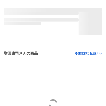
増田康司さんの商品
location_on
東京都にお届け