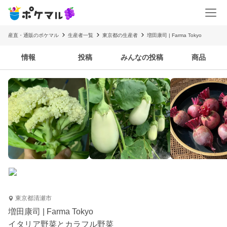
産直・通販のポケマル
生産者一覧
東京都の生産者
増田康司 | Farma Tokyo
情報
投稿
みんなの投稿
商品
東京都清瀬市
増田康司 | Farma Tokyo
イタリア野菜とカラフル野菜