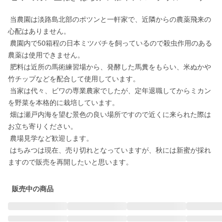
 当農園は淡路島北部のポツンと一軒家で、近隣からの農薬飛来の
心配はありません。

 農園内で50箱程の日本ミツバチを飼っているので殺虫作用のある
農薬は使用できません。

 肥料は近所の馬術練習場から、発酵した馬糞をもらい、米ぬかや
竹チップなどを配合して使用しています。

 当家は代々、ビワの専業農家でしたが、定年退職してからミカン
を野菜を本格的に栽培しています。

 畑は瀬戸内海を望む景色の良い場所ですので近くに来られた際は
お立ち寄りください。

 農場見学など歓迎します。

 はちみつは現在、売り切れとなっていますが、秋には新蜜が採れ
ますので販売を再開したいと思います。
販売中の商品