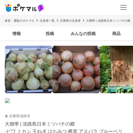
産直・通販のポケマル
生産者一覧
兵庫県の生産者
大畑學 | 淡路島日本ミツバチの郷
情報
投稿
みんなの投稿
商品
兵庫県淡路市
大畑學 | 淡路島日本ミツバチの郷
-ビワ ミカン 玉ねぎ はちみつ 椎茸 アスパラ ブルーベリ