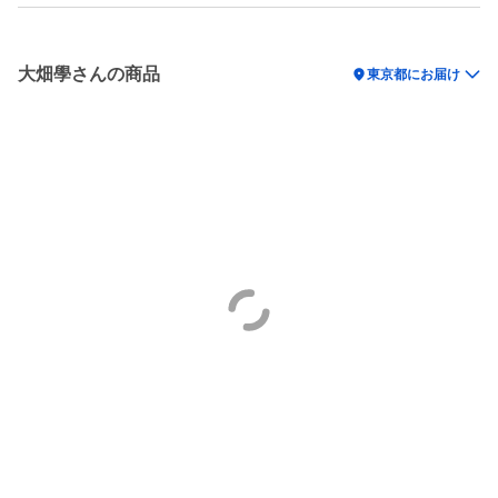
大畑學さんの商品
location_on
東京都にお届け