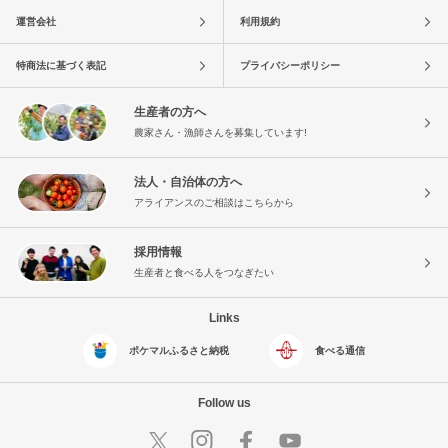
運営会社
利用規約
特商法に基づく表記
プライバシーポリシー
生産者の方へ
農家さん・漁師さんを募集しています!
法人・自治体の方へ
アライアンスのご相談はこちらから
採用情報
生産者と食べる人をつなぎたい
Links
ポケマルふるさと納税
食べる通信
Follow us