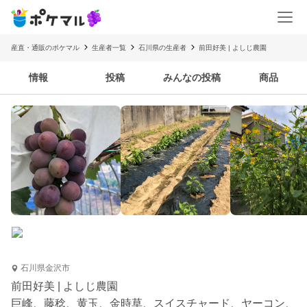
産直・通販のポケマル
生産者一覧
石川県の生産者
前田好美 | よしじ農園
情報
投稿
みんなの投稿
商品
石川県金沢市
前田好美 | よしじ農園
巨峰、藤稔、黄玉、金時草、スイスチャード、ヤーコン、