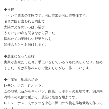
◆挨拶

うぐいす農園の木﨑です。岡山市出身岡山市在住です。

晴れの国と言われる岡山で

太陽の光をめいっぱい浴び

うぐいすの声を聞きながら育った

採れたての美味しい野菜たちを

皆様のもとへお届けします。

◆農家になった経緯

実家が農家だった為、手伝いをしているうちに楽しくなり、始め
ました。今は家族みんなで協力しながら、作っています。

◆生産物、地域の紹介

レモン、ナス、丸オクラ。

この地域は昔からキャベツ、白菜、カボチャの産地です。瀬戸内
海特有の気候で暖かく、農業に最適な場所です。

レモン、ナス、丸オクラを中心に沢山の作物を露地栽培で作って
います。