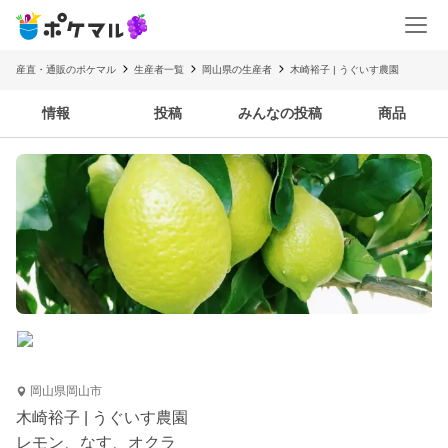
産直・通販のポケマル
生産者一覧
岡山県の生産者
木崎裕子 | うぐいす農園
情報
投稿
みんなの投稿
商品
岡山県岡山市
木崎裕子 | うぐいす農園
レモン、なす、オクラ