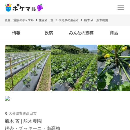
産直・通販のポケマル
生産者一覧
大分県の生産者
船木 斉 | 船木農園
情報
投稿
みんなの投稿
商品
大分県豊後高田市
船木 斉 | 船木農園
銀杏・ズッキーニ・南高梅