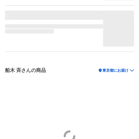
船木 斉さんの商品
location_on
東京都にお届け