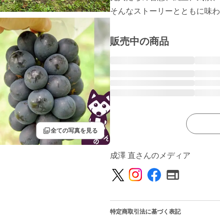
そんなストーリーとともに味わ
販売中の商品
filter
全ての写真を見る
成澤 直さんのメディア
特定商取引法に基づく表記