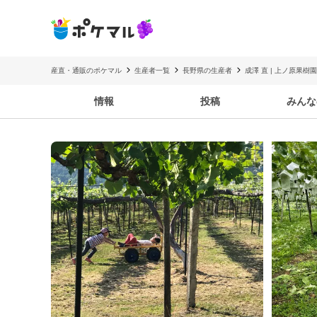
産直・通販のポケマル
生産者一覧
長野県の生産者
成澤 直 | 上ノ原果樹園
情報
投稿
みんな