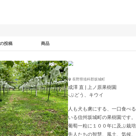
の投稿
商品
長野県埴科郡坂城町
成澤 直 | 上ノ原果樹園
-ぶどう、キウイ
人も犬も虜にする、一口食べる
いる信州坂城町の果樹園です。

葡萄一粒に１００年に及ぶ栽培
先人たちの智慧、風土、気候、