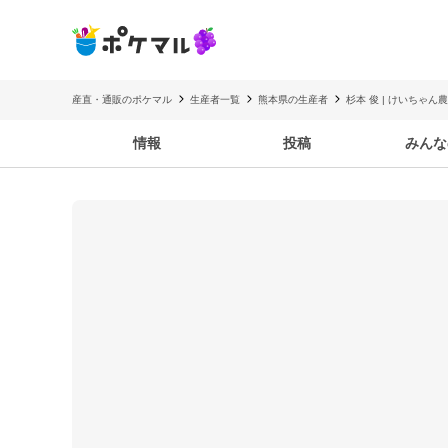
産直・通販のポケマル
生産者一覧
熊本県の生産者
杉本 俊 | けいちゃん
情報
投稿
みんな