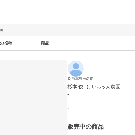
農園
の投稿
商品
熊本県玉名市
杉本 俊 | けいちゃん農園
-
-
販売中の商品