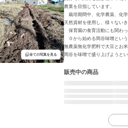
農業を目指しています。

　栽培期間中、化学農薬、化学
天然資材を使用し、様々ないき
　保育園の食育活動にも関わっ
　０から始める岡谷味噌という
無農薬無化学肥料で大豆とお米
filter
岡谷を味噌で盛り上げようとい
全ての写真を見る
販売中の商品