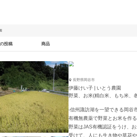
園
の投稿
商品
長野県岡谷市
伊藤けい子 | いとう農園
野菜、お米(精白米、もち米、
-信州諏訪湖を一望できる岡谷
有機無農薬で野菜とお米を作る
野菜はJAS有機認証をうけ、
受けて、人にも生き物や草花や