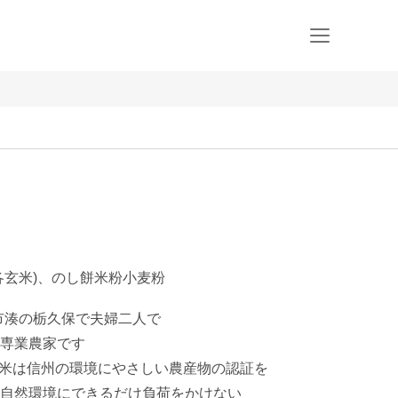
各玄米)、のし餅米粉小麦粉
市湊の栃久保で夫婦二人で

専業農家です

お米は信州の環境にやさしい農産物の認証を

自然環境にできるだけ負荷をかけない
