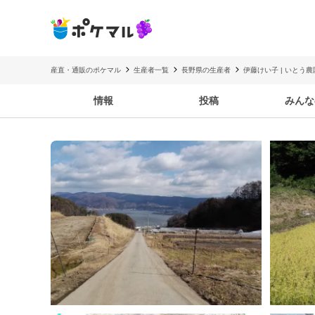
産直・通販のポケマル
生産者一覧
長野県の生産者
伊藤けい子 | いとう農
情報
投稿
みんな