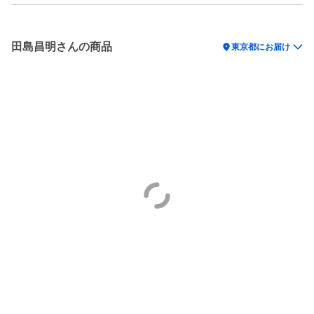
田島昌明さんの商品
location_on
東京都にお届け