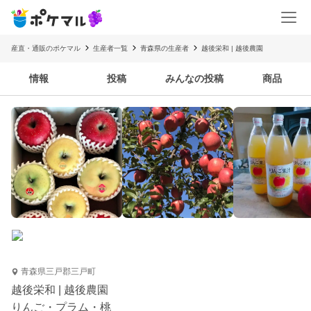
産直・通販のポケマル
生産者一覧
青森県の生産者
越後栄和 | 越後農園
情報
投稿
みんなの投稿
商品
青森県三戸郡三戸町
越後栄和 | 越後農園
りんご・プラム・桃