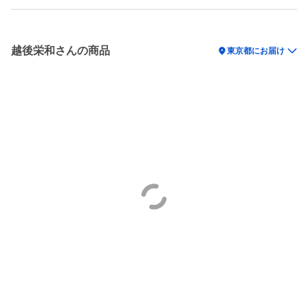
越後栄和さんの商品
location_on
東京都にお届け