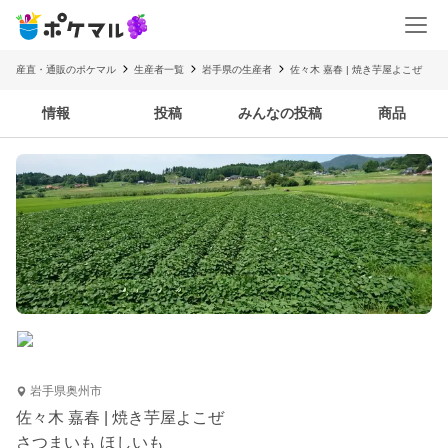
産直・通販のポケマル
生産者一覧
岩手県の生産者
佐々木 嘉春 | 焼き芋屋よこぜ
情報
投稿
みんなの投稿
商品
岩手県奥州市
佐々木 嘉春 | 焼き芋屋よこぜ
さつまいも ほしいも