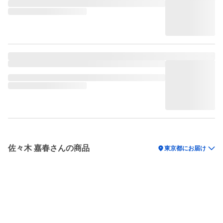
佐々木 嘉春さんの商品
location_on
東京都にお届け