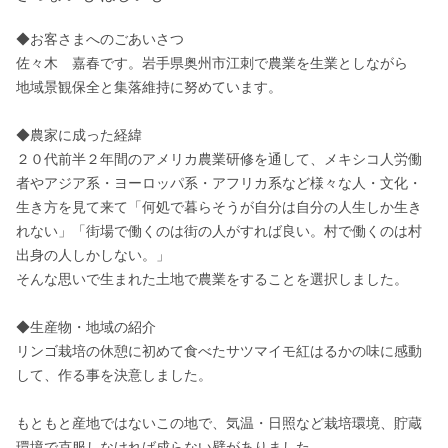
◆お客さまへのごあいさつ

佐々木　嘉春です。岩手県奥州市江刺で農業を生業としながら

地域景観保全と集落維持に努めています。

◆農家に成った経緯

２０代前半２年間のアメリカ農業研修を通して、メキシコ人労働
者やアジア系・ヨーロッパ系・アフリカ系など様々な人・文化・
生き方を見て来て「何処で暮らそうが自分は自分の人生しか生き
れない」「街場で働くのは街の人がすれば良い。村で働くのは村
出身の人しかしない。」

そんな思いで生まれた土地で農業をすることを選択しました。

◆生産物・地域の紹介

リンゴ栽培の休憩に初めて食べたサツマイモ紅はるかの味に感動
して、作る事を決意しました。

もともと産地ではないこの地で、気温・日照など栽培環境、貯蔵
環境で克服しなければ成らない壁がありました。
