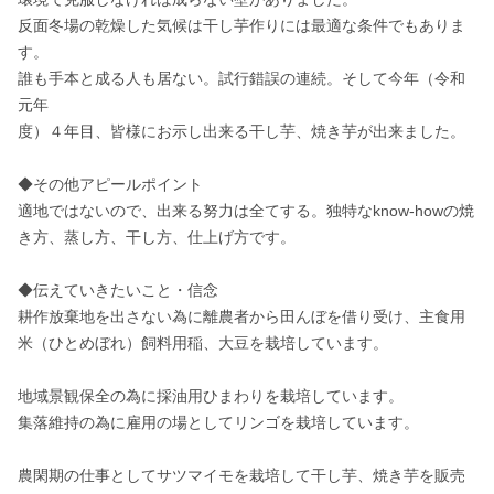
反面冬場の乾燥した気候は干し芋作りには最適な条件でもありま
す。

誰も手本と成る人も居ない。試行錯誤の連続。そして今年（令和
元年

度）４年目、皆様にお示し出来る干し芋、焼き芋が出来ました。

◆その他アピールポイント

適地ではないので、出来る努力は全てする。独特なknow-howの焼
き方、蒸し方、干し方、仕上げ方です。

◆伝えていきたいこと・信念

耕作放棄地を出さない為に離農者から田んぼを借り受け、主食用
米（ひとめぼれ）飼料用稲、大豆を栽培しています。

地域景観保全の為に採油用ひまわりを栽培しています。

集落維持の為に雇用の場としてリンゴを栽培しています。

農閑期の仕事としてサツマイモを栽培して干し芋、焼き芋を販売