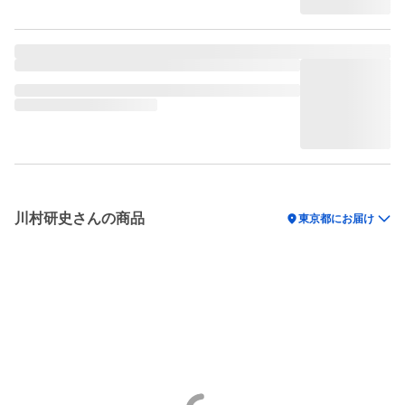
川村研史さんの商品
location_on
東京都にお届け