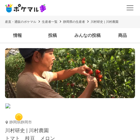
産直・通販のポケマル
生産者一覧
静岡県の生産者
川村研史 | 川村農園
情報
投稿
みんなの投稿
商品
静岡県静岡市
川村研史 | 川村農園
トマト 枝豆 メロン