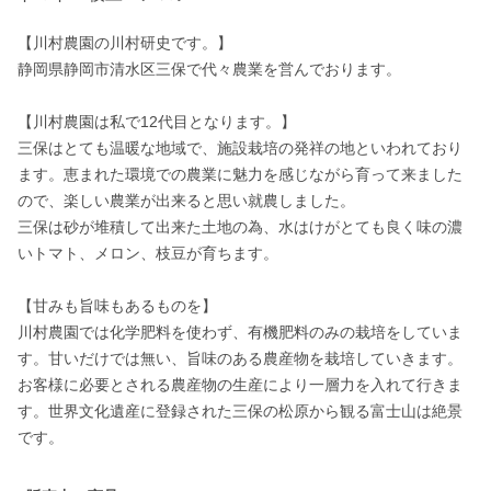
【川村農園の川村研史です。】

静岡県静岡市清水区三保で代々農業を営んでおります。

【川村農園は私で12代目となります。】

三保はとても温暖な地域で、施設栽培の発祥の地といわれており
ます。恵まれた環境での農業に魅力を感じながら育って来ました
ので、楽しい農業が出来ると思い就農しました。

三保は砂が堆積して出来た土地の為、水はけがとても良く味の濃
いトマト、メロン、枝豆が育ちます。

【甘みも旨味もあるものを】

川村農園では化学肥料を使わず、有機肥料のみの栽培をしていま
す。甘いだけでは無い、旨味のある農産物を栽培していきます。

お客様に必要とされる農産物の生産により一層力を入れて行きま
す。世界文化遺産に登録された三保の松原から観る富士山は絶景
です。