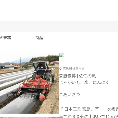
の投稿
商品
広島県廿日市市
森脇俊博 | 佐伯の風
じゃがいも、米、にんにく
ごあいさつ

『 日本三景 宮島』⛩　　の奥
車で約３０分の山あいでじゃがい