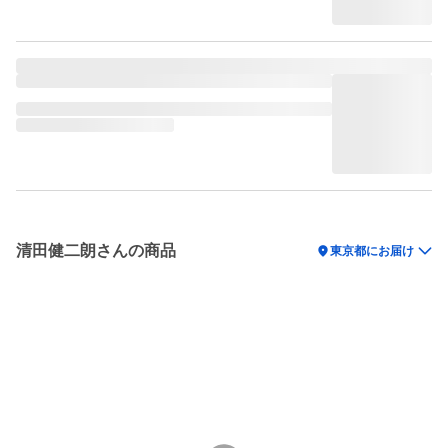
清田健二朗さんの商品
location_on
東京都にお届け