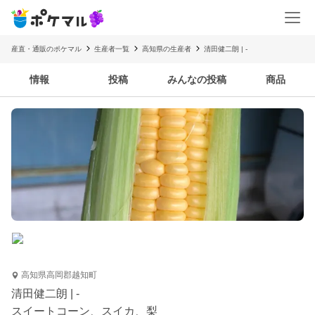
産直・通販のポケマル
生産者一覧
高知県の生産者
清田健二朗 | -
情報
投稿
みんなの投稿
商品
高知県高岡郡越知町
清田健二朗 | -
スイートコーン、スイカ、梨