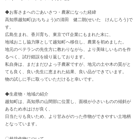
◆お客さまへのごあいさつ・農家になった経緯

高知県越知町(おちちょう)の清田　健二朗(せいた　けんじろう)で
す。

広島生まれ、香川育ち、東京でIT企業にもまれた末に、

地域おこし協力隊として越知町へ移住し、農業を初めました。

地元のベテランの先生方に教わりながら、より美味しいものを作
るべく、試行錯誤を繰り返しております。

私自身は、まだまだひよっ子農家ですが、地元の土や木の質がと
ても良く、良い先生に恵まれた結果、良い品ができています。

物の試しに手に取っていただけると幸いです。

◆生産物・地域の紹介

越知町は、高知県の山間部に位置し、面積が小さいものの傾斜が
あるため水はけが良く、

日当たりも良いため、より甘みがのった作物ができやすい土地柄
となっています。

〇栽培作物について
