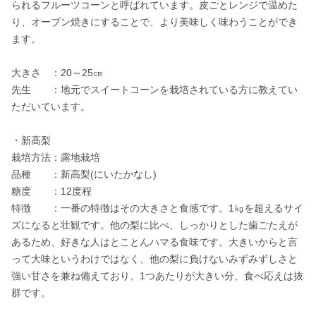
られるフルーツコーンと呼ばれています。皮ごとレンジで温めた
り、オーブン焼きにすることで、より美味しく味わうことができ
ます。

大きさ　：20～25㎝

先生　　：地元でスイートコーンを栽培されている方に教えてい
ただいています。

・新高梨

栽培方法：露地栽培

品種　　：新高梨(にいたかなし)

糖度　　：12度程

特徴　　：一番の特徴はその大きさと食感です。1㎏を超えるサイ
ズになると壮観です。他の梨に比べ、しっかりとした歯ごたえが
あるため、好きな人はとことんハマる食味です。大きいからと言
って大味というわけではなく、他の梨に負けないみずみずしさと
強い甘さを兼ね備えており、1つあたりが大きい分、食べ応えは抜
群です。
