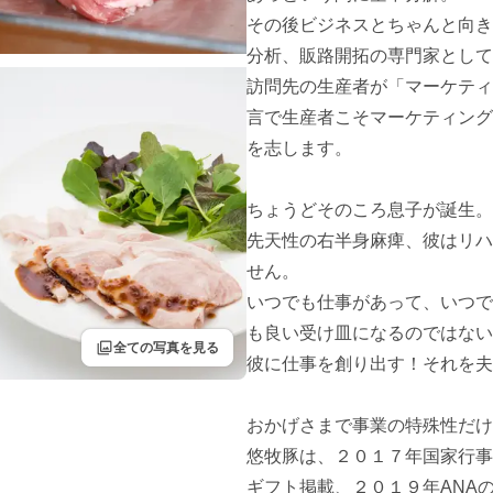
その後ビジネスとちゃんと向き
分析、販路開拓の専門家として
訪問先の生産者が「マーケティ
言で生産者こそマーケティング
を志します。

ちょうどそのころ息子が誕生。
先天性の右半身麻痺、彼はリハ
せん。

いつでも仕事があって、いつで
も良い受け皿になるのではない
filter
全ての写真を見る
彼に仕事を創り出す！それを夫
おかげさまで事業の特殊性だけ
悠牧豚は、２０１７年国家行事
ギフト掲載、２０１９年ANA