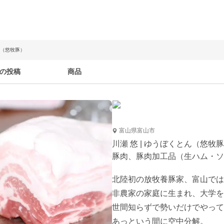
ん（悠牧豚）
の投稿
商品
富山県富山市
川瀬 悠 | ゆうぼくとん（悠牧
豚肉、豚肉加工品（生ハム・ソ
北陸初の放牧養豚家、富山では
非農家の家庭に生まれ、大学を
世間知らずで勢いだけでやって
あっという間に空中分解。
