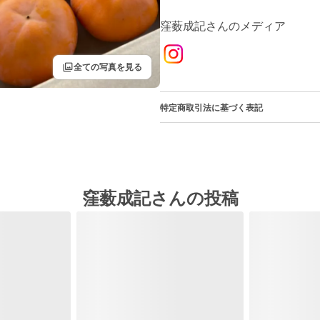
窪薮成記さんのメディア
filter
全ての写真を見る
特定商取引法に基づく表記
窪薮成記さんの投稿