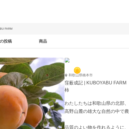
BU FARM
の投稿
商品
和歌山県橋本市
窪薮成記 | KUBOYABU FARM
柿
わたしたちは和歌山県の北部、

高野山麓の雄大な自然の中で農
品質のよい物を作れるように、