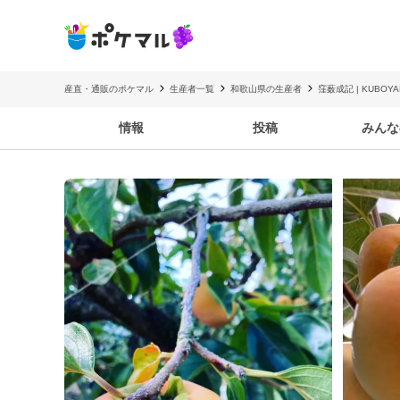
産直・通販のポケマル
生産者一覧
和歌山県の生産者
窪薮成記 | KUBOYA
情報
投稿
みんな