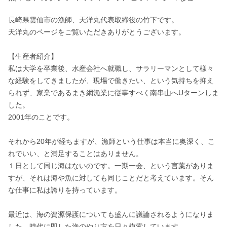
長崎県雲仙市の漁師、天洋丸代表取締役の竹下です。

天洋丸のページをご覧いただきありがとうございます。

【生産者紹介】

私は大学を卒業後、水産会社へ就職し、サラリーマンとして様々
な経験をしてきましたが、現場で働きたい、という気持ちを抑え
られず、家業であるまき網漁業に従事すべく南串山へUターンしま
した。 

2001年のことです。  

それから20年が経ちますが、漁師という仕事は本当に奥深く、こ
れでいい、と満足することはありません。

１日として同じ海はないのです。一期一会、という言葉がありま
すが、それは海や魚に対しても同じことだと考えています。そん
な仕事に私は誇りを持っています。

最近は、海の資源保護についても盛んに議論されるようになりま
した。時代に即した漁のやり方を日々模索しています。
