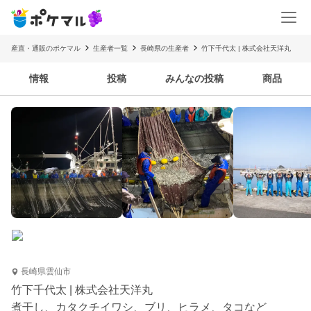
産直・通販のポケマル
生産者一覧
長崎県の生産者
竹下千代太 | 株式会社天洋丸
情報
投稿
みんなの投稿
商品
長崎県雲仙市
竹下千代太 | 株式会社天洋丸
煮干し、カタクチイワシ、ブリ、ヒラメ、タコなど