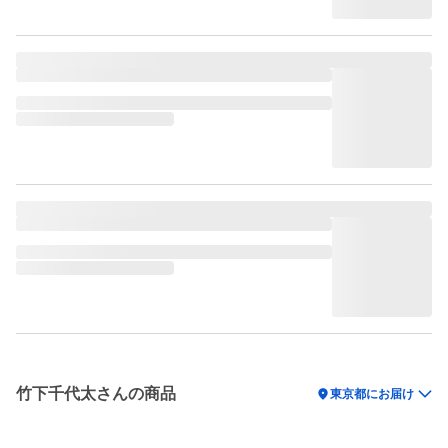
竹下千代太さんの商品
location_on
東京都にお届け