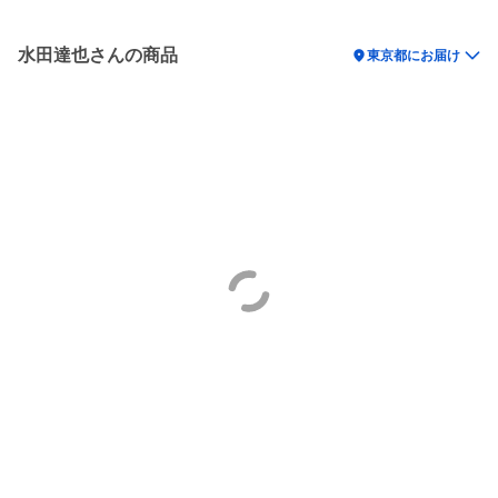
水田達也さんの商品
location_on
東京都にお届け