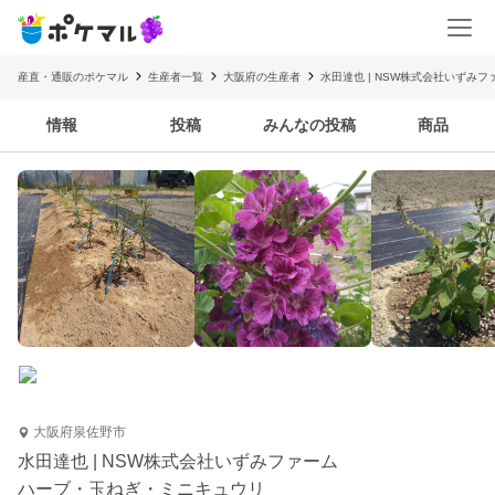
産直・通販のポケマル
生産者一覧
大阪府の生産者
水田達也 | NSW株式会社いずみフ
情報
投稿
みんなの投稿
商品
大阪府泉佐野市
水田達也 | NSW株式会社いずみファーム
ハーブ・玉ねぎ・ミニキュウリ