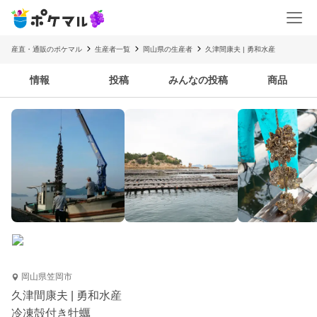
産直・通販のポケマル
生産者一覧
岡山県の生産者
久津間康夫 | 勇和水産
情報
投稿
みんなの投稿
商品
岡山県笠岡市
久津間康夫 | 勇和水産
冷凍殻付き牡蠣