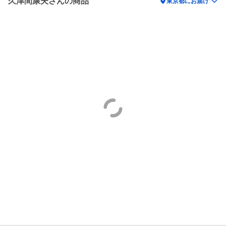
久津間康夫さんの商品
location_on
東京都にお届け