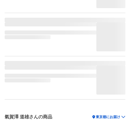
氣賀澤 道雄さんの商品
location_on
東京都にお届け