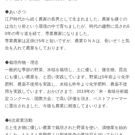
◆あいさつ

江戸時代から続く農家の長男として生まれました。農家を継ぐの
は当たり前という環境の中で育ちましたが、時代の趨勢に流され6
0年の寄り道を経て、専業農家になりました。

専業農家は足掛け5年と短いですが、農業ＤＮＡは、長いぞ！と気
合を入れて農業をしております。

◆栽培作物・理念

一般的な季節の野菜、水稲を栽培し、土に優しく、微生物、昆虫
にも優しい農業を、と思い実践しています。野菜は5年前より化学
肥料、農薬不使用を実践し、水稲も昨年より化学肥料、農薬不使
用を実践しています。おかげさまで、2019年の「米・食味分析鑑
定コンクール：国際大会」で高い評価を頂き、ベストファーマー
に選出されました。今後も農業に精進してまいります。

◆6次産業活動

土と生き物に優しい農業で栽培された野菜を使い、漬物業を始め
ました。もちろん長野県より製造販売の業許可を頂いておりま