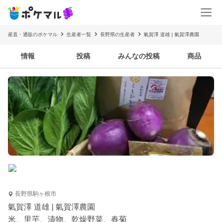
産直・通販のポケマル
生産者一覧
長野県の生産者
氣賀澤 道雄 | 氣賀澤農園
情報
投稿
みんなの投稿
商品
長野県駒ヶ根市
氣賀澤 道雄 | 氣賀澤農園
米、里芋、漬物、乾燥野菜、春菊