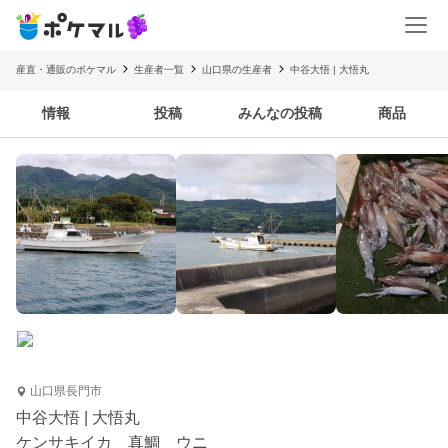
産直・通販のポケマル
生産者一覧
山口県の生産者
中谷大悟 | 大悟丸
情報
投稿
みんなの投稿
商品
山口県長門市
中谷大悟 | 大悟丸
ケンサキイカ 真鯛 ウニ