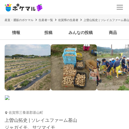
産直・通販のポケマル
生産者一覧
佐賀県の生産者
上曽山拓史 | ソレイユファーム基
情報
投稿
みんなの投稿
商品
佐賀県三養基郡基山町
上曽山拓史 | ソレイユファーム基山
ジャガイモ、サツマイモ