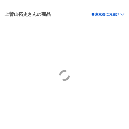
上曽山拓史さんの商品
location_on
東京都にお届け