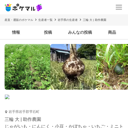
産直・通販のポケマル
生産者一覧
岩手県の生産者
三輪 大 | 助作農園
情報
投稿
みんなの投稿
商品
岩手県岩手郡雫石町
三輪 大 | 助作農園
じゃがいも・にんにく・小豆・かぼちゃ・いちご・ミニト