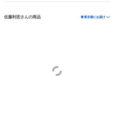
佐藤利宏さんの商品
location_on
東京都にお届け