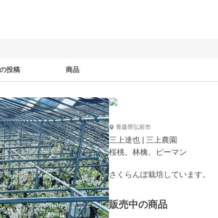
の投稿
商品
青森県弘前市
三上達也 | 三上農園
桜桃、林檎、ピーマン
販売中の商品