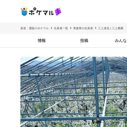
産直・通販のポケマル
生産者一覧
青森県の生産者
三上達也 | 三上農園
情報
投稿
みんな