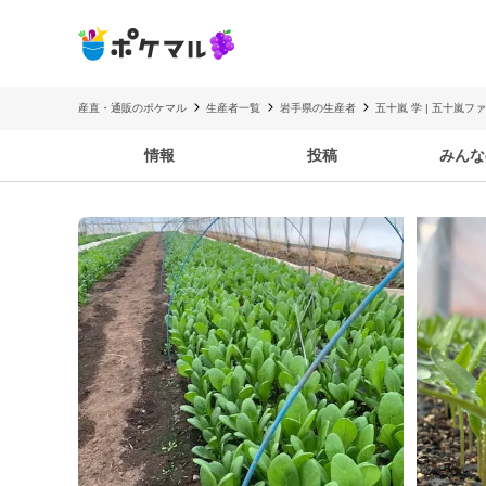
産直・通販のポケマル
生産者一覧
岩手県の生産者
五十嵐 学 | 五十嵐フ
情報
投稿
みんな