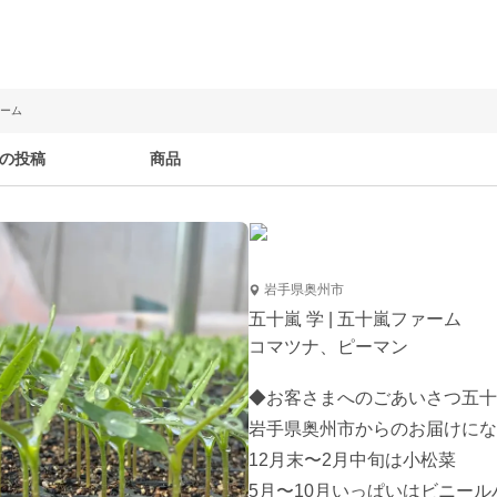
ァーム
の投稿
商品
岩手県奥州市
五十嵐 学 | 五十嵐ファーム
コマツナ、ピーマン
◆お客さまへのごあいさつ五十
岩手県奥州市からのお届けにな
12月末〜2月中旬は小松菜

5月〜10月いっぱいはビニール