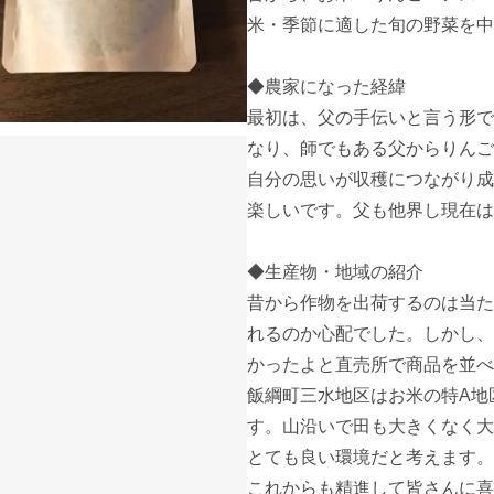
米・季節に適した旬の野菜を中
◆農家になった経緯

最初は、父の手伝いと言う形で
なり、師でもある父からりんご
自分の思いが収穫につながり成
楽しいです。父も他界し現在は
◆生産物・地域の紹介

昔から作物を出荷するのは当た
れるのか心配でした。しかし、
かったよと直売所で商品を並べ
飯綱町三水地区はお米の特A地
す。山沿いで田も大きくなく大
とても良い環境だと考えます。

これからも精進して皆さんに喜