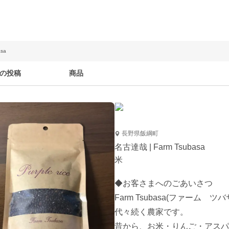
sa
の投稿
商品
長野県飯綱町
名古達哉 | Farm Tsubasa
米
◆お客さまへのごあいさつ

Farm Tsubasa(ファー
代々続く農家です。

昔から、お米・りんご・アスパ