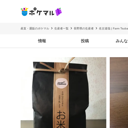
産直・通販のポケマル
生産者一覧
長野県の生産者
名古達哉 | Farm Tsuba
情報
投稿
みんな