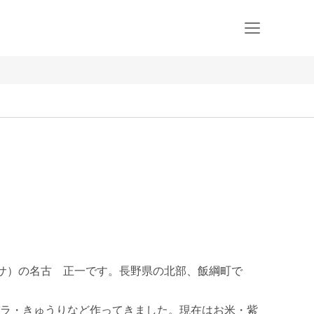
ム　ツバサ）の名古　正一です。長野県の北部、飯綱町で
ラ・きゅうりなど作ってきました。現在はお米・紫