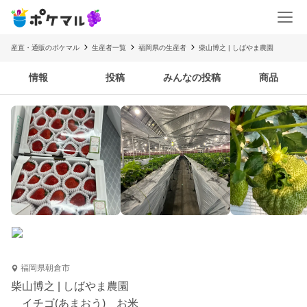
産直・通販のポケマル
生産者一覧
福岡県の生産者
柴山博之 | しばやま農園
情報
投稿
みんなの投稿
商品
福岡県朝倉市
柴山博之 | しばやま農園
イチゴ(あまおう) お米