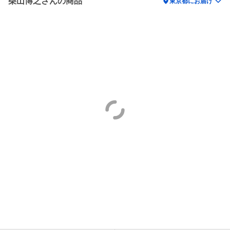
柴山博之さんの商品
location_on
東京都にお届け