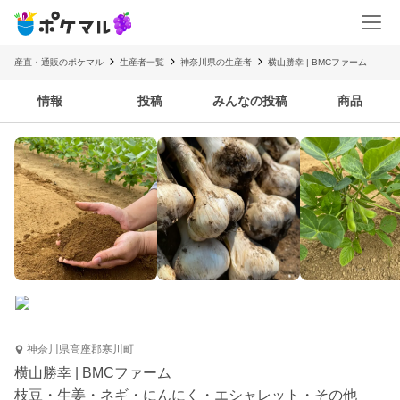
産直・通販のポケマル
生産者一覧
神奈川県の生産者
横山勝幸 | BMCファーム
情報
投稿
みんなの投稿
商品
神奈川県高座郡寒川町
横山勝幸 | BMCファーム
枝豆・生姜・ネギ・にんにく・エシャレット・その他