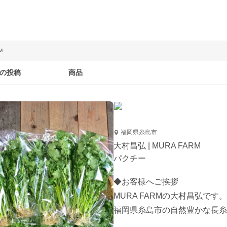
M
の投稿
商品
福岡県糸島市
大村昌弘 | MURA FARM
パクチー
◆お客様へご挨拶

MURA FARMの大村昌弘です。

福岡県糸島市の自然豊かな長糸