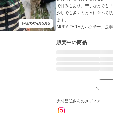
で甘みもあり、苦手な方でも「
少しでも多くの方々に食べて頂
ます。

filter
全ての写真を見る
MURA FARMのパクチー、
販売中の商品
大村昌弘さんのメディア