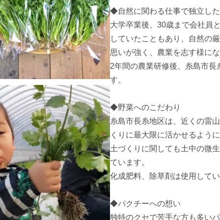
◆自然に関わる仕事で独立した
大学卒業後、30歳まで会社員
していたこともあり、自然の厳
思いが強く、農業を志す様にな
2年間の農業研修後、糸島市長
す。

◆野菜へのこだわり

糸島市長糸地区は、近くの雷山
くりに最大限に活かせるように
土づくりに関しても土中の微生
ています。

化成肥料、除草剤は使用してい
◆パクチーへの想い

独特のクセで苦手な方も多いパ