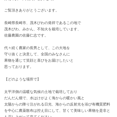
ご覧頂きありがとうございます。

長崎県長崎市、茂木びわの発祥であるこの地で

茂木びわ、みかん、不知火を栽培しています、

佐藤農園の佐藤仁志です。

代々続く農家の長男として、この大地を

守り抜くと決意して、全国のみなさんに

果物を通じて笑顔と喜びをお届けしたいと

思っております。

【どのような場所で】

太平洋側の温暖な気候の土地で栽培しており

だんだん畑で、水はけがよく海からの暖かい風と

太陽からの降り注がれる日光、海からの反射光を浴び有機質肥料
を中心に農薬散布は控え目にして、甘くて美味しい果物を是非と
も召し上がって見てください。
