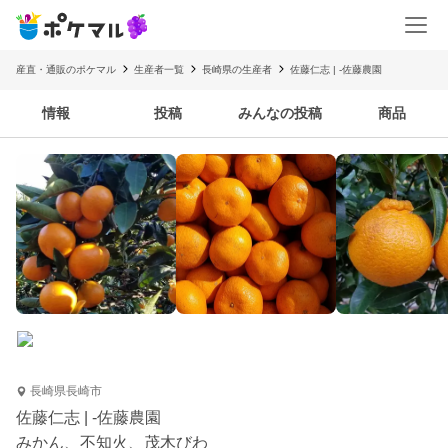
産直・通販のポケマル
生産者一覧
長崎県の生産者
佐藤仁志 | -佐藤農園
情報
投稿
みんなの投稿
商品
長崎県長崎市
佐藤仁志 | -佐藤農園
みかん、不知火、茂木びわ