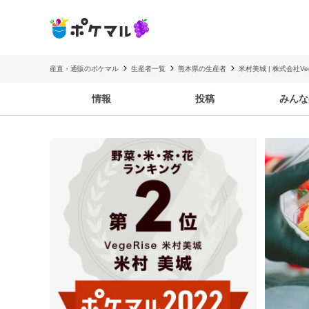
産直・通販のポケマル
生産者一覧
熊本県の生産者
米村美城 | 株式会社Veg
情報
投稿
みんな