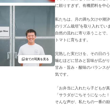
に頼りすぎず、有機肥料を中心
私たちは、月の満ち欠けや潮汐
のリズム栽培”を取り入れていま
自然の流れに寄り添うことで、
トマトに育ちます。

完熟した実だけを、その日のう
filter
全ての写真を見る
噛むほどに甘みと旨味が広がり
甘み・旨み・酸味のバランスが
気です。

「お弁当に入れたら子どもが真
「サラダがごちそうになった！
そんな声が、私たちの一番の励