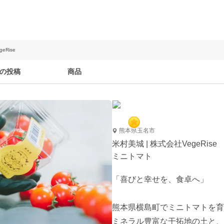
eRise
の投稿
商品
熊本県玉名市
米村美城 | 株式会社VegeRise
ミニトマト
「喜びと幸せを、食卓へ」

熊本県横島町でミニトマトを育
ミネラル豊富な干拓地の土と、