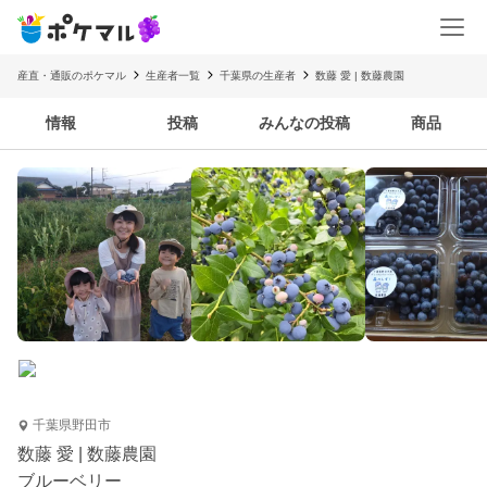
産直・通販のポケマル
生産者一覧
千葉県の生産者
数藤 愛 | 数藤農園
情報
投稿
みんなの投稿
商品
千葉県野田市
数藤 愛 | 数藤農園
ブルーベリー