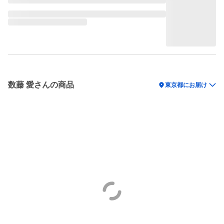
数藤 愛さんの商品
location_on
東京都にお届け