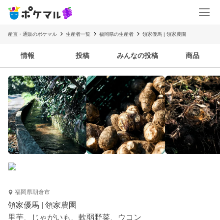
産直・通販のポケマル
生産者一覧
福岡県の生産者
領家優馬 | 領家農園
情報
投稿
みんなの投稿
商品
福岡県朝倉市
領家優馬 | 領家農園
里芋、じゃがいも、軟弱野菜、ウコン