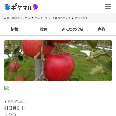
産直・通販のポケマル
生産者一覧
青森県の生産者
村田真樹 | -
情報
投稿
みんなの投稿
商品
青森県弘前市
村田真樹 | -
リンゴ