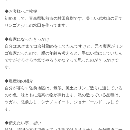
◆お客様へご挨拶

初めまして、青森県弘前市の村田真樹です。美しい岩木山の元で
リンゴと少しの水田を作ってます。

◆農家になったきっかけ

自分は30才までは会社勤めをしてたんですけど、元々実家がリン
ゴ農家だったので、親の年齢も考えると、手伝い位はしていたん
ですがそろそろ本気でやろうかな？って思ったのがきっかけで
す。

◆農産物の紹介

自分が暮らす弘前地区は、気候、風土とリンゴ造りに適している
のか色、味ともに最高の物が採れます。私の造っている品種は、
ツガル、弘前ふじ、シナノスイート、ジョナゴールド、ふじで
す。

◆伝えたい事、思い

私は、特別な方法で作っている訳ではありません。ただ普通に一