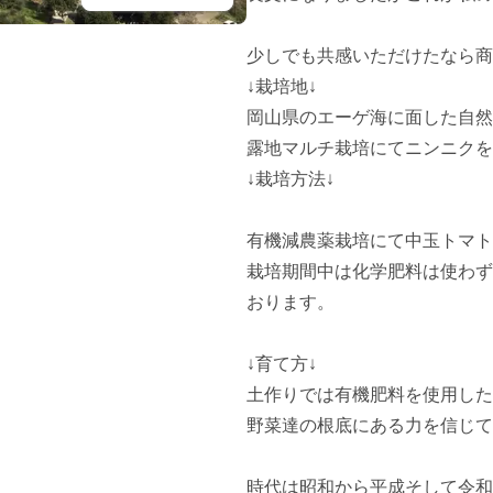
少しでも共感いただけたなら商品を
↓栽培地↓

岡山県のエーゲ海に面した自然
露地マルチ栽培にてニンニクを栽
↓栽培方法↓

有機減農薬栽培にて中玉トマト(
栽培期間中は化学肥料は使わず
おります。

↓育て方↓

土作りでは有機肥料を使用した
野菜達の根底にある力を信じて
時代は昭和から平成そして令和