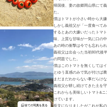
帰国後、妻の故郷岡山県にて義
た。

僕はトマトが小さい時から大嫌
しかし義祖父が「一度食べてみ
するとあの大嫌いだったトマト
味、上質な甘味が一気に口の中
あの時の衝撃は今でも忘れられ
義祖父は出会った当初80代後
の問題でした。

僕はこのトマトを無くしてはイ
とゆう直感のみで気が付けば農
まだまだわからない事だらけな
義祖父が耕し続けてきた土を守
これからも美味しいトマト&ニ
けています。

filter
全ての写真を見る
長文になりましたがこれが私の