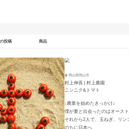
の投稿
商品
岡山県岡山市
村上伸吾 | 村上農園
ニンニク&トマト
↓農業を始めたきっかけ↓

僕が妻と出会ったのはオースト
それから2人で、玉ねぎ、リン
のちに日本へ
