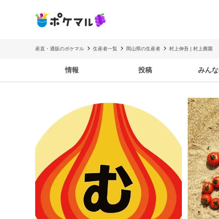
産直・通販のポケマル
生産者一覧
岡山県の生産者
村上伸吾 | 村上農園
情報
投稿
みんな