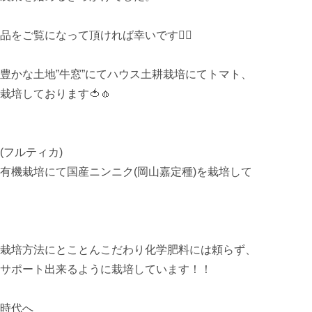
ご覧になって頂ければ幸いです🙇‍♂️

豊かな土地”牛窓”にてハウス土耕栽培にてトマト、
培しております🍅🧄

フルティカ)

有機栽培にて国産ニンニク(岡山嘉定種)を栽培して
栽培方法にとことんこだわり化学肥料には頼らず、
サポート出来るように栽培しています！！

時代へ
