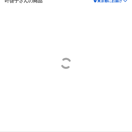
叶啓子さんの商品
location_on
東京都にお届け