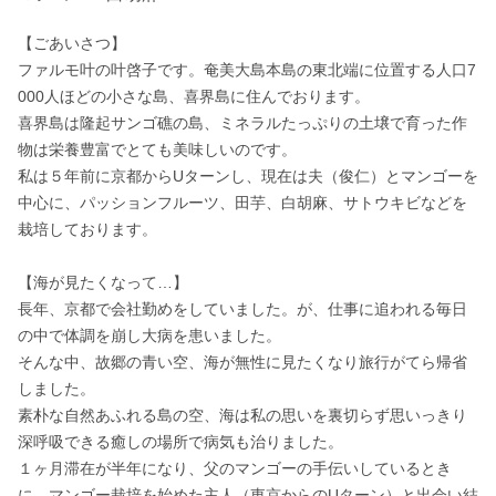
【ごあいさつ】 

ファルモ叶の叶啓子です。奄美大島本島の東北端に位置する人口7
000人ほどの小さな島、喜界島に住んでおります。 

喜界島は隆起サンゴ礁の島、ミネラルたっぷりの土壌で育った作
物は栄養豊富でとても美味しいのです。 

私は５年前に京都からUターンし、現在は夫（俊仁）とマンゴーを
中心に、パッションフルーツ、田芋、白胡麻、サトウキビなどを
栽培しております。 

【海が見たくなって…】 

長年、京都で会社勤めをしていました。が、仕事に追われる毎日
の中で体調を崩し大病を患いました。 

そんな中、故郷の青い空、海が無性に見たくなり旅行がてら帰省
しました。 

素朴な自然あふれる島の空、海は私の思いを裏切らず思いっきり
深呼吸できる癒しの場所で病気も治りました。 

１ヶ月滞在が半年になり、父のマンゴーの手伝いしているとき
に、マンゴー栽培を始めた主人（東京からのUターン）と出会い結