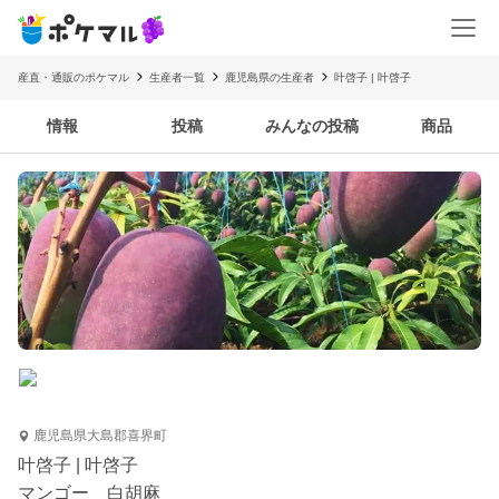
産直・通販のポケマル
生産者一覧
鹿児島県の生産者
叶啓子 | 叶啓子
情報
投稿
みんなの投稿
商品
鹿児島県大島郡喜界町
叶啓子 | 叶啓子
マンゴー 白胡麻