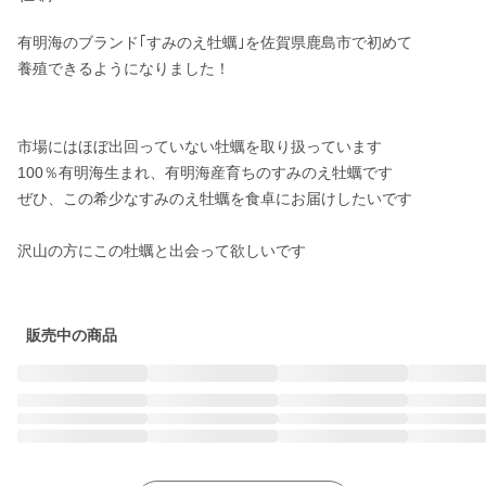
有明海のブランド｢すみのえ牡蠣｣を佐賀県鹿島市で初めて

養殖できるようになりました！

市場にはほぼ出回っていない牡蠣を取り扱っています

100％有明海生まれ、有明海産育ちのすみのえ牡蠣です

ぜひ、この希少なすみのえ牡蠣を食卓にお届けしたいです

沢山の方にこの牡蠣と出会って欲しいです

販売中の商品