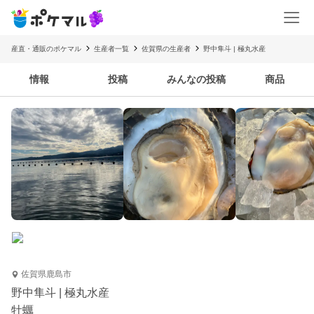
産直・通販のポケマル
生産者一覧
佐賀県の生産者
野中隼斗 | 極丸水産
情報
投稿
みんなの投稿
商品
佐賀県鹿島市
野中隼斗 | 極丸水産
牡蠣