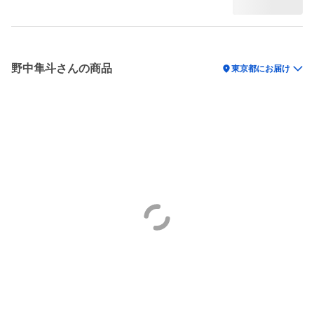
野中隼斗さんの商品
location_on
東京都にお届け