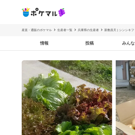
産直・通販のポケマル
生産者一覧
兵庫県の生産者
新敷昌天 | シンシキ
情報
投稿
みんな