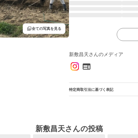
filter
全ての写真を見る
新敷昌天さんのメディア
特定商取引法に基づく表記
新敷昌天さんの投稿