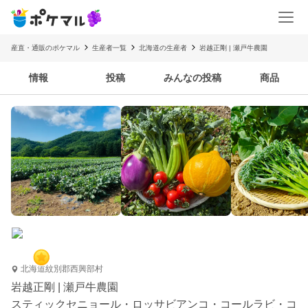
産直・通販のポケマル
生産者一覧
北海道の生産者
岩越正剛 | 瀬戸牛農園
情報
投稿
みんなの投稿
商品
北海道紋別郡西興部村
岩越正剛 | 瀬戸牛農園
スティックセニョール・ロッサビアンコ・コールラビ・コ