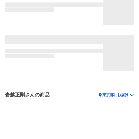
岩越正剛さんの商品
location_on
東京都にお届け