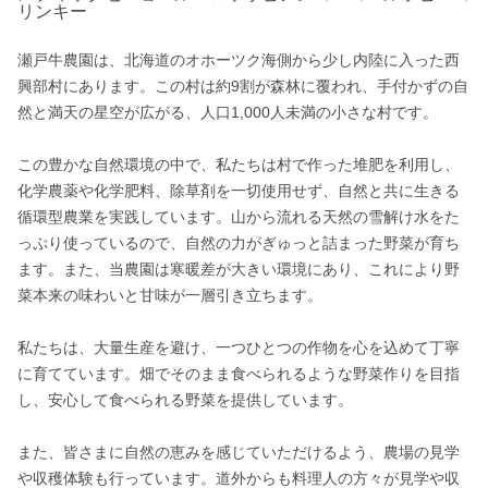
リンキー
瀬戸牛農園は、北海道のオホーツク海側から少し内陸に入った西
興部村にあります。この村は約9割が森林に覆われ、手付かずの自
然と満天の星空が広がる、人口1,000人未満の小さな村です。

この豊かな自然環境の中で、私たちは村で作った堆肥を利用し、
化学農薬や化学肥料、除草剤を一切使用せず、自然と共に生きる
循環型農業を実践しています。山から流れる天然の雪解け水をた
っぷり使っているので、自然の力がぎゅっと詰まった野菜が育ち
ます。また、当農園は寒暖差が大きい環境にあり、これにより野
菜本来の味わいと甘味が一層引き立ちます。

私たちは、大量生産を避け、一つひとつの作物を心を込めて丁寧
に育てています。畑でそのまま食べられるような野菜作りを目指
し、安心して食べられる野菜を提供しています。

また、皆さまに自然の恵みを感じていただけるよう、農場の見学
や収穫体験も行っています。道外からも料理人の方々が見学や収