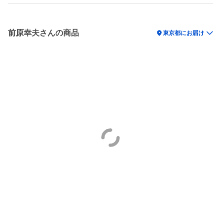
前原幸夫さんの商品
location_on
東京都にお届け