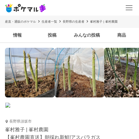
産直・通販のポケマル
生産者一覧
長野県の生産者
峯村雅子 | 峯村農園
情報
投稿
みんなの投稿
商品
長野県須坂市
峯村雅子 | 峯村農園
【峯村農園直送】朝採れ新鮮!アスパラガス